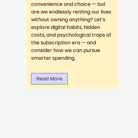
convenience and choice — but
are we endlessly renting our lives
without owning anything? Let’s
explore digital habits, hidden
costs, and psychological traps of
the subscription era — and
consider how we can pursue
smarter spending.
T
Read More
h
e
S
u
b
s
c