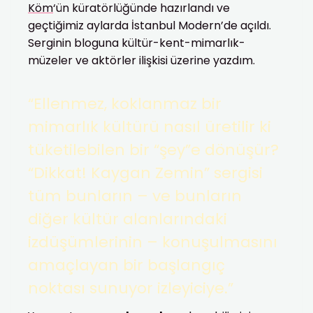
Köm
‘ün küratörlüğünde hazırlandı ve
geçtiğimiz aylarda İstanbul Modern’de açıldı.
Serginin bloguna kültür-kent-mimarlık-
müzeler ve aktörler ilişkisi üzerine yazdım.
“Ellenmez, koklanmaz bir
mimarlık kültürü nasıl üretilir ki
tüketilebilen bir “şey”e dönüşür?
“Dikkat! Kaygan Zemin” sergisi
tüm bunların – ve bunların
diğer kültür alanlarındaki
izdüşümlerinin – konuşulmasını
amaçlayan bir başlangıç
noktası sunuyor izleyiciye.”