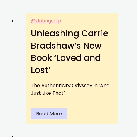
r
i
p
@datingship
t
Unleashing Carrie
i
o
Bradshaw’s New
n
E
Book ‘Loved and
c
Lost’
o
n
The Authenticity Odyssey in ‘And
o
Just Like That’
m
y
:
U
Read More
H
n
o
l
w
e