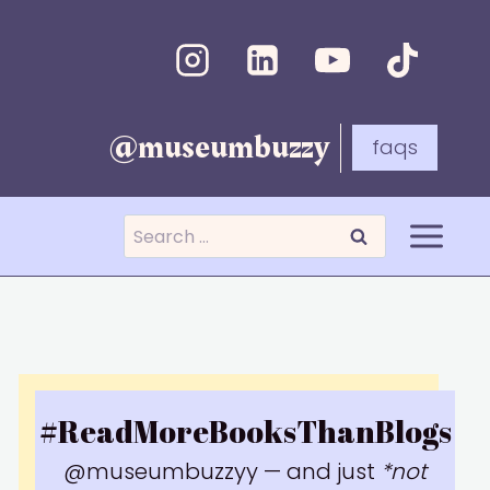
Skip
to
content
@museumbuzzy
faqs
Search
for:
#ReadMoreBooksThanBlogs
@museumbuzzyy — and just
*not