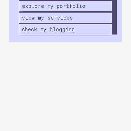
a
i
explore my portfolio
n
b
d
view my services
e
L
d
check my blogging
o
?
s
t
’