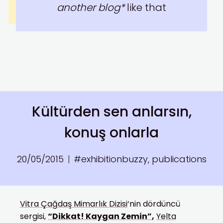
another blog*
like that
Kültürden sen anlarsın,
konuş onlarla
20/05/2015
#exhibitionbuzzy
,
publications
Vitra Çağdaş Mimarlık Dizisi
‘nin dördüncü
sergisi,
“Dikkat! Kaygan Zemin”
,
Yelta